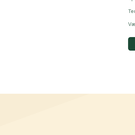
Te
Væ