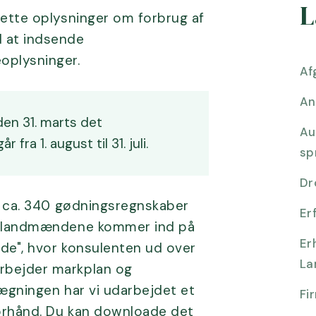
L
rette oplysninger om forbrug af
d at indsende
oplysninger.
Af
An
en 31. marts det
Au
fra 1. august til 31. juli.
sp
Dr
gt ca. 340 gødningsregnskaber
Er
af landmændene kommer ind på
Er
de", hvor konsulenten ud over
La
rbejder markplan og
lægningen har vi udarbejdet et
Fi
orhånd. Du kan downloade det