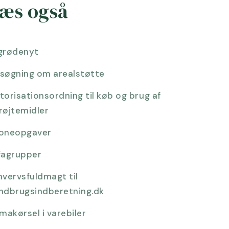
æs også
grødenyt
søgning om arealstøtte
torisationsordning til køb og brug af
røjtemidler
oneopgaver
fagrupper
hvervsfuldmagt til
ndbrugsindberetning.dk
rmakørsel i varebiler