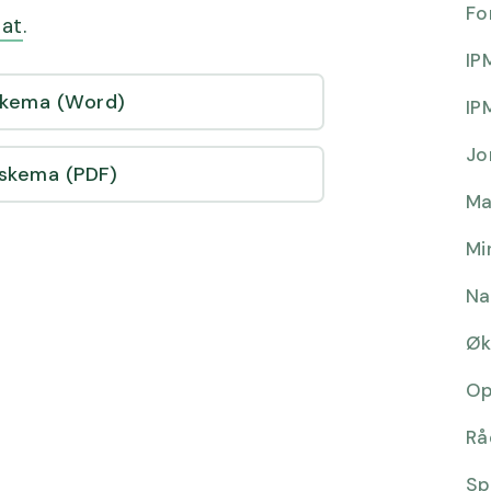
Fo
at
.
IP
skema (Word)
IP
Jo
skema (PDF)
Ma
Mi
Na
Øk
Op
Rå
Sp