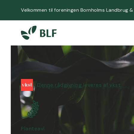
Velkommen til foreningen Bornholms Landbrug &
Denne rådgivning leveres af vkst
Forside
/
Kategorier
/
Planteavl
/
Gødningsplanlægning
Planteavl