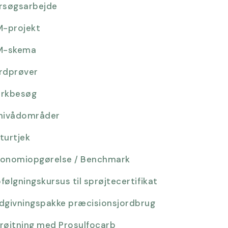
rsøgsarbejde
M-projekt
M-skema
rdprøver
rkbesøg
nivådområder
turtjek
onomiopgørelse / Benchmark
følgningskursus til sprøjtecertifikat
dgivningspakke præcisionsjordbrug
røjtning med Prosulfocarb