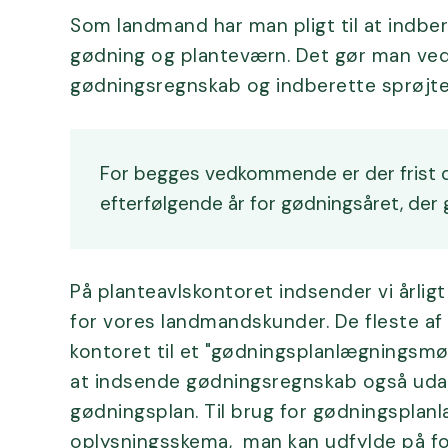
Som landmand har man pligt til at indbe
gødning og planteværn. Det gør man ve
gødningsregnskab og indberette sprøjte
For begges vedkommende er der frist d
efterfølgende år for gødningsåret, der går 
På planteavlskontoret indsender vi årli
for vores landmandskunder. De fleste 
kontoret til et "gødningsplanlægningsmø
at indsende gødningsregnskab også uda
gødningsplan. Til brug for gødningsplan
oplysningsskema, man kan udfylde på f