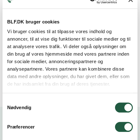
opleve!
Vi planlægger et spændende program i
BLF.DK bruger cookies
samarbejde med Landbrug & Fødevarer, og
Vi bruger cookies til at tilpasse vores indhold og
holder jer løbende opdateret via BLF’s
annoncer, til at vise dig funktioner til sociale medier og til
Facebook side og hjemmeside.
at analysere vores trafik. Vi deler også oplysninger om
din brug af vores hjemmeside med vores partnere inden
Vi glæder os til at se jer til en hyggelig dag
for sociale medier, annonceringspartnere og
på landet!
analysepartnere. Vores partnere kan kombinere disse
data med andre oplysninger, du har givet dem, eller som
de har indsamlet fra din brug af deres tjenester.
Samtykkevalg
Nødvendig
Præferencer
Kalender