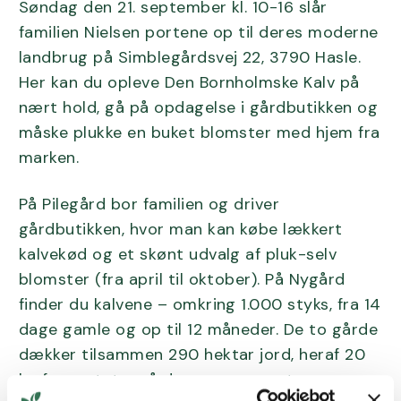
Søndag den 21. september kl. 10-16 slår
familien Nielsen portene op til deres moderne
landbrug på Simblegårdsvej 22, 3790 Hasle.
Her kan du opleve Den Bornholmske Kalv på
nært hold, gå på opdagelse i gårdbutikken og
måske plukke en buket blomster med hjem fra
marken.
På Pilegård bor familien og driver
gårdbutikken, hvor man kan købe lækkert
kalvekød og et skønt udvalg af pluk-selv
blomster (fra april til oktober). På Nygård
finder du kalvene – omkring 1.000 styks, fra 14
dage gamle og op til 12 måneder. De to gårde
dækker tilsammen 290 hektar jord, heraf 20
ha forpagtet – så der er masser at se og