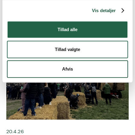
landbrugere
Vis detaljer
Er du nysgerrig på, hvordan din bedrift kan drage
nytte af Landbrug & Fødevarers
interessevaretagelse og medlemsfordele?
Tillad alle
Læs mere
Tillad valgte
Afvis
20.4.26