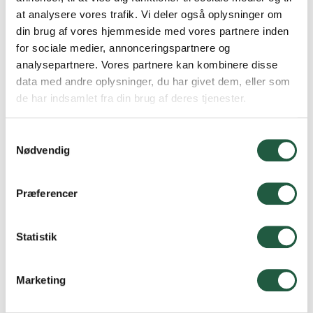
Hareløkkerne, når Bornholms Familiedyrskue igen
at analysere vores trafik. Vi deler også oplysninger om
inviterer til en hyggelig dag for hele familien
din brug af vores hjemmeside med vores partnere inden
for sociale medier, annonceringspartnere og
Læs mere
analysepartnere. Vores partnere kan kombinere disse
data med andre oplysninger, du har givet dem, eller som
de har indsamlet fra din brug af deres tjenester.
Samtykkevalg
Nødvendig
Præferencer
Statistik
24.4.26
Marketing
Aftenmøde for bornholmske