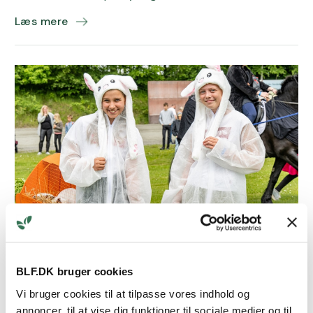
Læs mere
19.5.26
Bornholms Familiedyrskue
BLF.DK bruger cookies
Duften af dyrskueæbleskiver, lyden af glade børn og
Vi bruger cookies til at tilpasse vores indhold og
synet af dyr i alle størrelser vender tilbage til
annoncer, til at vise dig funktioner til sociale medier og til