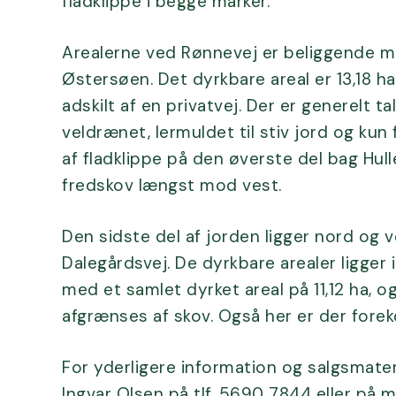
fladklippe i begge marker.
Arealerne ved Rønnevej er beliggende m
Østersøen. Det dyrkbare areal er 13,18 ha
adskilt af en privatvej. Der er generelt t
veldrænet, lermuldet til stiv jord og kun
af fladklippe på den øverste del bag Hulle
fredskov længst mod vest.
Den sidste del af jorden ligger nord og v
Dalegårdsvej. De dyrkbare arealer ligger
med et samlet dyrket areal på 11,12 ha, o
afgrænses af skov. Også her er der forek
For yderligere information og salgsmate
Ingvar Olsen på tlf. 5690 7844 eller på m