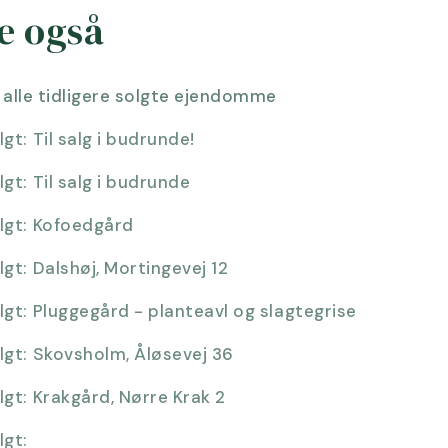
e også
 alle tidligere solgte ejendomme
lgt:
Til salg i budrunde!
lgt:
Til salg i budrunde
lgt:
Kofoedgård
lgt:
Dalshøj, Mortingevej 12
lgt:
Pluggegård - planteavl og slagtegrise
lgt:
Skovsholm, Åløsevej 36
lgt:
Krakgård, Nørre Krak 2
lgt: