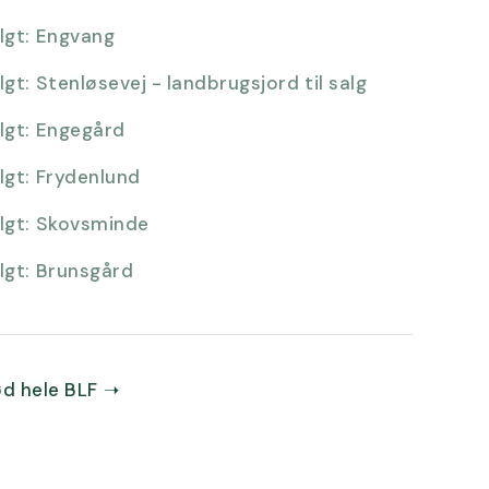
lgt:
Engvang
lgt:
Stenløsevej - landbrugsjord til salg
lgt:
Engegård
lgt:
Frydenlund
lgt:
Skovsminde
lgt:
Brunsgård
d hele BLF
➝