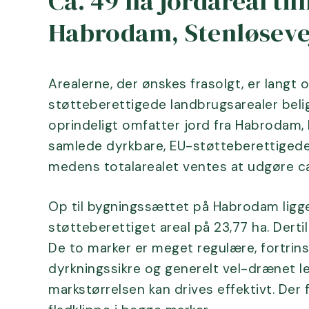
Ca. 49 ha jordareal ti
Habrodam, Stenløsevej
Arealerne, der ønskes frasolgt, er langt
støtteberettigede landbrugsarealer beli
oprindeligt omfatter jord fra Habrodam, 
samlede dyrkbare, EU-støtteberettigede 
medens totalarealet ventes at udgøre ca
Op til bygningssættet på Habrodam ligg
støtteberettiget areal på 23,77 ha. Dertil
De to marker er meget regulære, fortrinsv
dyrkningssikre og generelt vel-drænet le
markstørrelsen kan drives effektivt. De