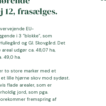
lhørende
 12, frasælges.
 overvejende EU-
ggende i 3 ”blokke”, som
Hullegård og Gl. Skovgård. Det
areal udgør ca. 48,07 ha,
. 49,0 ha.
er to store marker med et
 et lille hjørne skov mod sydøst.
is flade arealer, som er
rholdig jord, som pga.
r forekommer fremspring af