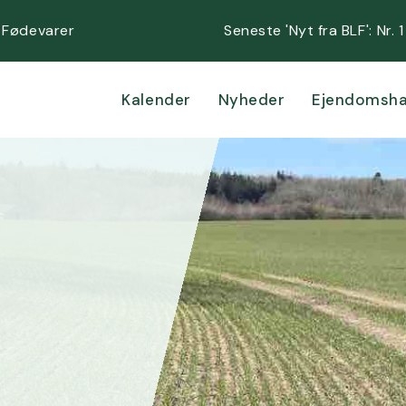
 Fødevarer
Seneste 'Nyt fra BLF':
Nr. 
Kalender
Nyheder
Ejendomsha