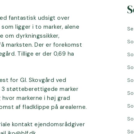
S
ed fantastisk udsigt over
 som ligger i to marker, alene
Se
ale om dyrkningssikker,
So
 få marksten. Der er forekomst
gård. Tillige er der 0,69 ha
So
So
est for Gl. Skovgård ved
So
 i 3 støtteberettigede marker
So
g hvor markerne i høj grad
So
omst af fladklippe på arealerne.
So
riale kontakt ejendomsrådgiver
So
ail
iko@blf.dk
.