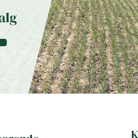
alg
K