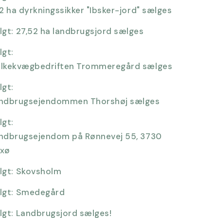
,2 ha dyrkningssikker "Ibsker-jord" sælges
lgt:
27,52 ha landbrugsjord sælges
lgt:
lkekvægbedriften Trommeregård sælges
lgt:
ndbrugsejendommen Thorshøj sælges
lgt:
ndbrugsejendom på Rønnevej 55, 3730
xø
lgt:
Skovsholm
lgt:
Smedegård
lgt:
Landbrugsjord sælges!