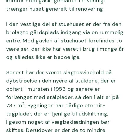
komfur med gaskogeplader. Indvendigt
trænger huset generelt til renovering.
I den vestlige del af stuehuset er der fra den
brolagte gårdsplads indgang via en rummelig
entre. Mod gavlen af stuehuset forefindes to
værelser, der ikke har været i brug i mange år
og således ikke er beboelige.
Senest har der været slagtesvinehold på
dybstrøelse i den nyere af staldene, der er
opført i mursten i 1953 og senere er
forlænget med stålplader, så den i alt er på
2
737 m
. Bygningen har dårlige eternit-
tagplader, der er tjenlige til udskiftning,
ligesom noget af vægbeklædningen bør
skiftes. Derudover er der de to mindre