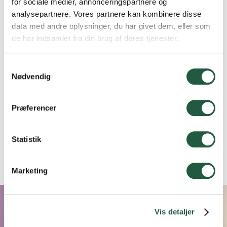
for sociale medier, annonceringspartnere og
Rekordmange besøgte dyrskuet i
analysepartnere. Vores partnere kan kombinere disse
data med andre oplysninger, du har givet dem, eller som
Hareløkkerne
de har indsamlet fra din brug af deres tjenester.
Samtykkevalg
19.5.26
Nødvendig
Bornholms Familiedyrskue
Præferencer
Se alle nyheder
Statistik
Marketing
Vis detaljer