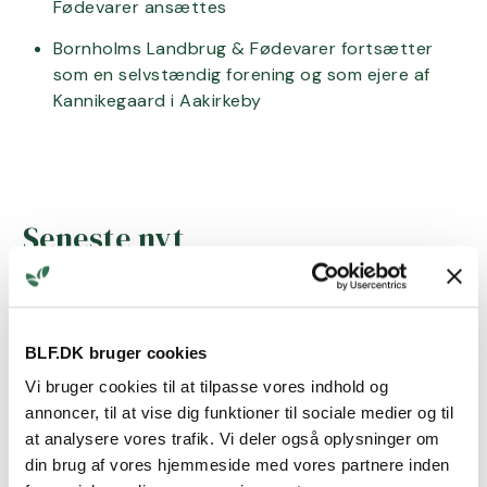
Fødevarer ansættes
Bornholms Landbrug & Fødevarer fortsætter
som en selvstændig forening og som ejere af
Kannikegaard i Aakirkeby
Seneste nyt
7.7.26
Madglæde, fællesskab og lokale
BLF.DK bruger cookies
råvarer på menuen
Vi bruger cookies til at tilpasse vores indhold og
annoncer, til at vise dig funktioner til sociale medier og til
at analysere vores trafik. Vi deler også oplysninger om
din brug af vores hjemmeside med vores partnere inden
27.5.26