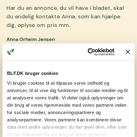
Har du en annonce, du vil have i bladet, skal
du endelig kontakte Anna, som kan hjælpe
dig, oplyse om pris mm.
Anna Orheim Jensen
Ansvarlig for Nyt fra BLF
BLF.DK bruger cookies
MÅLRET DIT BUDSKAB
Vi bruger cookies til at tilpasse vores indhold og
Køb annonceplads i Nyt fra
annoncer, til at vise dig funktioner til sociale medier og til
BLF
at analysere vores trafik. Vi deler også oplysninger om
din brug af vores hjemmeside med vores partnere inden
for sociale medier, annonceringspartnere og
Ram alle medlemmer hos BLF,
analysepartnere. Vores partnere kan kombinere disse
samarbejdspartnere og de øvrige mange
data med andre oplysninger, du har givet dem, eller som
læsere af bladet.
de har indsamlet fra din brug af deres tjenester.