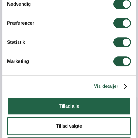
Nødvendig
Præferencer
Statistik
Grise
2.9.22
Kom til Åbent Landbrug: 3. søndag i
Marketing
september
Forberedelserne til Åbent Landbrug er godt i gang!
Vis detaljer
Læs mere
Tillad alle
Tillad valgte