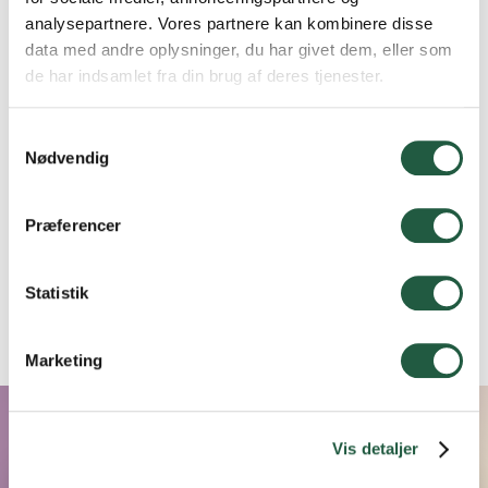
Rekordmange besøgte dyrskuet i
analysepartnere. Vores partnere kan kombinere disse
data med andre oplysninger, du har givet dem, eller som
Hareløkkerne
de har indsamlet fra din brug af deres tjenester.
Samtykkevalg
19.5.26
Nødvendig
Bornholms Familiedyrskue
Præferencer
Se alle nyheder
Statistik
Marketing
Vis detaljer