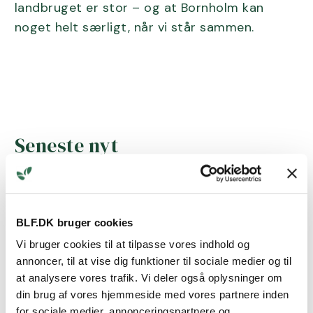
landbruget er stor – og at Bornholm kan
noget helt særligt, når vi står sammen.
Seneste nyt
7.7.26
Madglæde, fællesskab og lokale
BLF.DK bruger cookies
råvarer på menuen
Vi bruger cookies til at tilpasse vores indhold og
annoncer, til at vise dig funktioner til sociale medier og til
at analysere vores trafik. Vi deler også oplysninger om
din brug af vores hjemmeside med vores partnere inden
27.5.26
for sociale medier, annonceringspartnere og