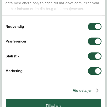
data med andre oplysninger, du har givet dem, eller som
de har indsamlet fra din brug af deres tjenester.
Kalender
Samtykkevalg
Nødvendig
Præferencer
Åbent Landbrug
20.9.2026
Statistik
Høstfest
24.10.2026
Marketing
Vis detaljer
Delegeretmøde
4.11.2026
Tillad alle