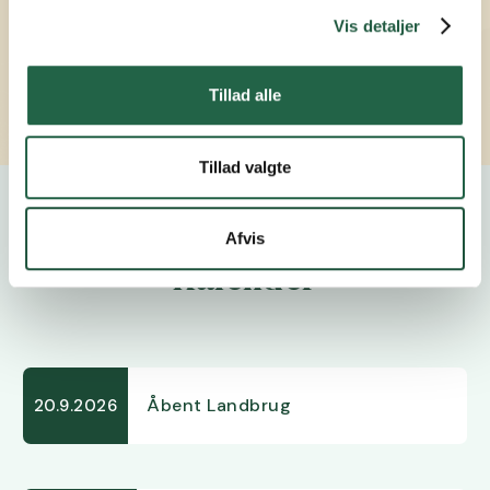
hj@vkst.dk
Vis detaljer
5690 7840
3035 4305
Tillad alle
Tillad valgte
Afvis
Kalender
Åbent Landbrug
20.9.2026