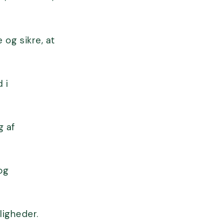
 og sikre, at
 i
g af
og
igheder.