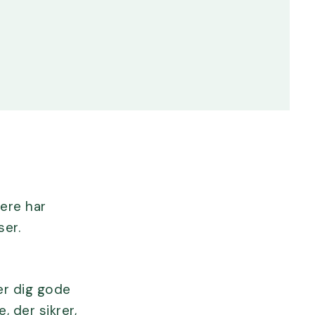
gere har
ser.
er dig gode
, der sikrer,