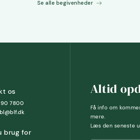
Se alle begivenheder
Altid op
kt os
5690 7800
Få info om kommen
 bl@blf.dk
mere.
Læs den seneste ud
u brug for