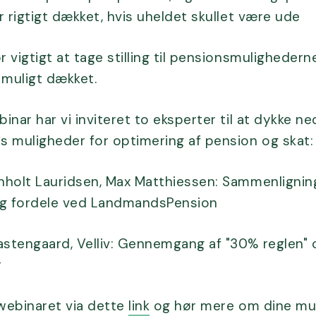
er rigtigt dækket, hvis uheldet skullet være ude
r vigtigt at tage stilling til pensionsmulighederne
 muligt dækket.
binar har vi inviteret to eksperter til at dykke ned
 muligheder for optimering af pension og skat:
jnholt Lauridsen, Max Matthiessen: Sammenlignin
og fordele ved LandmandsPension
astengaard, Velliv: Gennemgang af "30% reglen" 
r
 webinaret via dette
link
og hør mere om dine mul