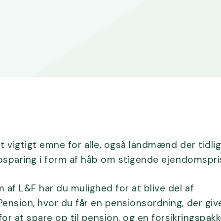
Webinar
t vigtigt emne for alle, også landmænd der tidli
psparing i form af håb om stigende ejendomspri
af L&F har du mulighed for at blive del af
nsion, hvor du får en pensionsordning, der giv
or at spare op til pension, og en forsikringspakke