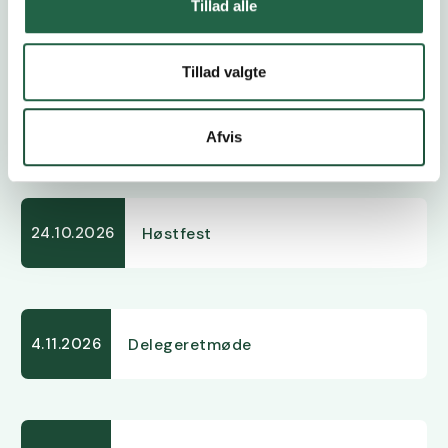
Kalender
Tillad alle
Tillad valgte
Åbent Landbrug
20.9.2026
Afvis
Høstfest
24.10.2026
Delegeretmøde
4.11.2026