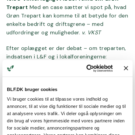
Trepart
Med en case sætter vi spot på, hvad
Grøn Trepart kan komme til at betyde for den
enkelte bedrift og driftsgrene – med
udfordringer og muligheder.
v. VKST
Efter oplægget er der debat – om treparten,
indsatsen i L&F og i lokalforeningerne:
hvordan arbejder vi for, at Grøn Trepart bliver
en gevinst for landbruget.
17.15
Vinterfagligt Møde: Optimering af dine
BLF.DK bruger cookies
skatteforhold
: de 5 vigtigste
Vi bruger cookies til at tilpasse vores indhold og
opmærksomhedspunkter. Den rigtige
annoncer, til at vise dig funktioner til sociale medier og til
at analysere vores trafik. Vi deler også oplysninger om
skattedisponering kan få stor betydning for
din brug af vores hjemmeside med vores partnere inden
fremtiden og du får et overblik over det, der
for sociale medier, annonceringspartnere og
kan have størst betydning for din bedrift.
v.