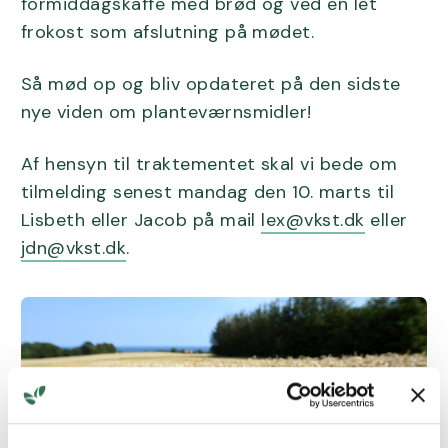
formiddagskaffe med brød og ved en let
frokost som afslutning på mødet.
Så mød op og bliv opdateret på den sidste
nye viden om planteværnsmidler!
Af hensyn til traktementet skal vi bede om
tilmelding senest mandag den 10. marts til
Lisbeth eller Jacob på mail
lex@vkst.dk
eller
jdn@vkst.dk
.