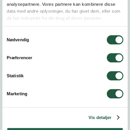
analysepartnere. Vores partnere kan kombinere disse
Kalender
data med andre oplysninger, du har givet dem, eller som
de har indsamlet fra din brug af deres tjenester.
Samtykkevalg
Nødvendig
Åbent Landbrug
20.9.2026
Præferencer
Høstfest
24.10.2026
Statistik
Marketing
Delegeretmøde
4.11.2026
Vis detaljer