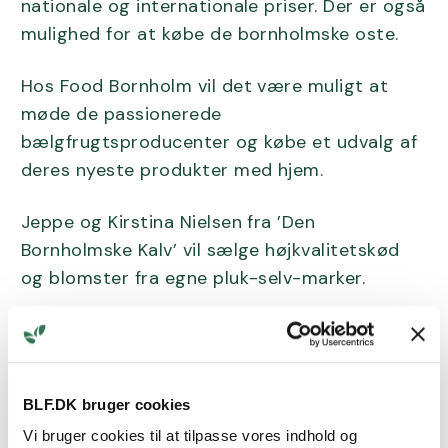
nationale og internationale priser. Der er også
mulighed for at købe de bornholmske oste.
Hos Food Bornholm vil det være muligt at
møde de passionerede
bælgfrugtsproducenter og købe et udvalg af
deres nyeste produkter med hjem.
Jeppe og Kirstina Nielsen fra ’Den
Bornholmske Kalv’ vil sælge højkvalitetskød
og blomster fra egne pluk-selv-marker.
Det vil som altid være muligt at købe
forskelligt til at stille sulten og tørsten i
Bornholms 4H’s og Bornholms
BLF.DK bruger cookies
LandboUngdoms madstande.
Vi bruger cookies til at tilpasse vores indhold og