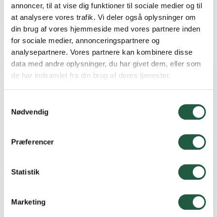
annoncer, til at vise dig funktioner til sociale medier og til
Alle er velkomne til at møde op til og opleve
at analysere vores trafik. Vi deler også oplysninger om
køernes forårsdans på Smørjeppegårds
din brug af vores hjemmeside med vores partnere inden
marker!
for sociale medier, annonceringspartnere og
analysepartnere. Vores partnere kan kombinere disse
data med andre oplysninger, du har givet dem, eller som
de har indsamlet fra din brug af deres tjenester.
Samtykkevalg
Nødvendig
Præferencer
Statistik
Marketing