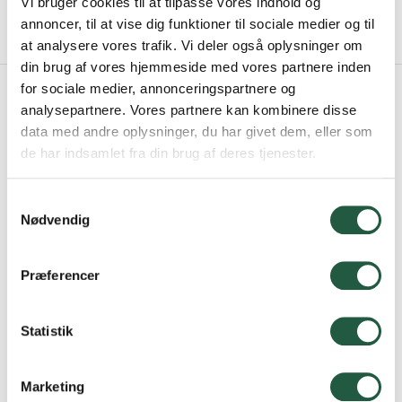
Vi bruger cookies til at tilpasse vores indhold og
annoncer, til at vise dig funktioner til sociale medier og til
at analysere vores trafik. Vi deler også oplysninger om
din brug af vores hjemmeside med vores partnere inden
for sociale medier, annonceringspartnere og
analysepartnere. Vores partnere kan kombinere disse
data med andre oplysninger, du har givet dem, eller som
For mere information:
de har indsamlet fra din brug af deres tjenester.
Samtykkevalg
Nødvendig
Præferencer
Statistik
Ulla Skov
Marketing
Kasserer