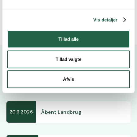
us@vkst.dk
5690 7870
Vis detaljer
Tillad alle
Tillad valgte
Kalender
Afvis
Åbent Landbrug
20.9.2026